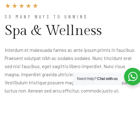
SO MANY WAYS TO UNWIND
Spa & Wellness
Interdum et malesuada fames ac ante ipsum primis in faucibus.
Praesent volutpat nibh ac sodales sodales. Nunc tincidunt erat
sed nisi faucibus, eget sagittis libero imperdiet. Nunc risus
magna, imperdiet gravida ultricies in, aliquam a tortor.
Need Help?
Chat with us
Vestibulum tristique posuere magna, quis elementum neque
luctus non. Aenean sed arcu efficitur, commodo justo ut,
accumsan massa. Vivamus ac risus in felis imperdiet mollis id
sit amet odio. Vestibulum dignissim finibus diam a commodo.
Nulla quis miss dururana egestas semper. In sit amet nunc sed
felis lacinia tempus sed quis ipsum.